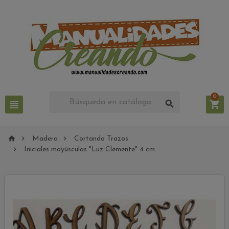
0






Madera
Cortando Trazos

Iniciales mayúsculas "Luz Clemente" 4 cm.