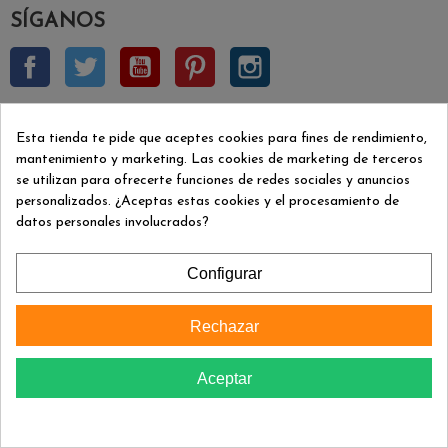
SÍGANOS
Facebook
Twitter
YouTube
Pinterest
Instagram
BOLETÍN INSCRIPCIÓN
Esta tienda te pide que aceptes cookies para fines de rendimiento,
mantenimiento y marketing. Las cookies de marketing de terceros
se utilizan para ofrecerte funciones de redes sociales y anuncios
Aceptar
personalizados. ¿Aceptas estas cookies y el procesamiento de
datos personales involucrados?
Puede darse de baja en cualquier momento. Para ello, consulte
nuestra información de contacto en el aviso legal.
Configurar
INFORMACIÓN
Rechazar
FORMAS DE PAGO
Aceptar