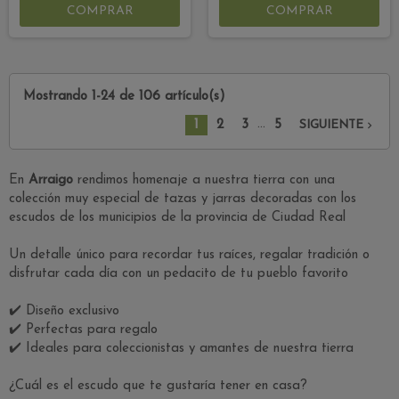
COMPRAR
COMPRAR
Mostrando 1-24 de 106 artículo(s)
…
1
2
3
5

SIGUIENTE
En
Arraigo
rendimos homenaje a nuestra tierra con una
colección muy especial de tazas y jarras decoradas con los
escudos de los municipios de la provincia de Ciudad Real
Un detalle único para recordar tus raíces, regalar tradición o
disfrutar cada día con un pedacito de tu pueblo favorito
✔️ Diseño exclusivo
✔️ Perfectas para regalo
✔️ Ideales para coleccionistas y amantes de nuestra tierra
¿Cuál es el escudo que te gustaría tener en casa?