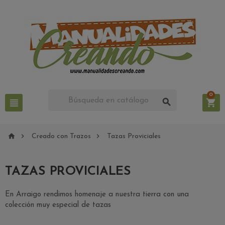
0






Creado con Trazos
Tazas Proviciales
TAZAS PROVICIALES
En Arraigo rendimos homenaje a nuestra tierra con una
colección muy especial de tazas