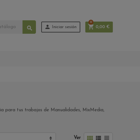
0


Iniciar sesión
0,00 €

eria para tus trabajos de Manualidades, MixMedia,



Ver