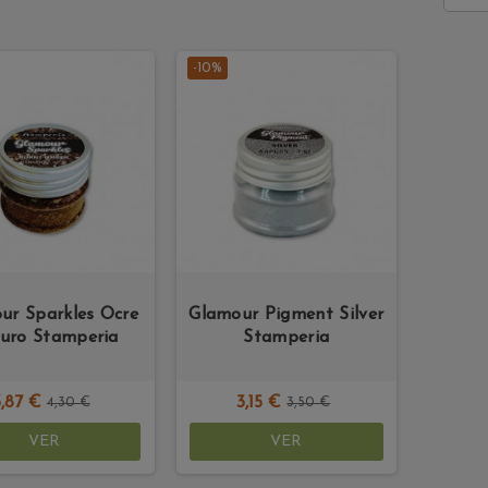
-10%
ur Sparkles Ocre
Glamour Pigment Silver
uro Stamperia
Stamperia
3,87 €
3,15 €
4,30 €
3,50 €
VER
VER