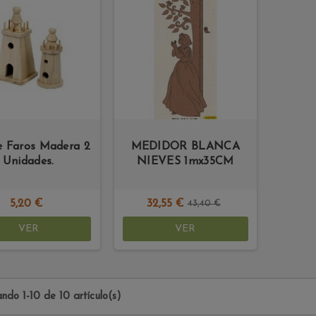
e Faros Madera 2
MEDIDOR BLANCA
Unidades.
NIEVES 1mx35CM
5,20 €
32,55 €
43,40 €
VER
VER
ndo 1-10 de 10 artículo(s)