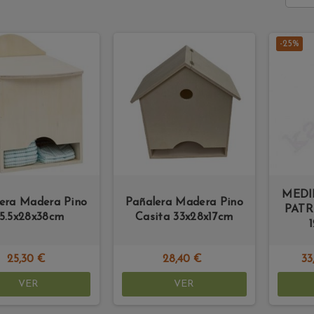
-25%
MEDI
era Madera Pino
Pañalera Madera Pino
PAT
5.5x28x38cm
Casita 33x28x17cm
25,30 €
28,40 €
33
VER
VER