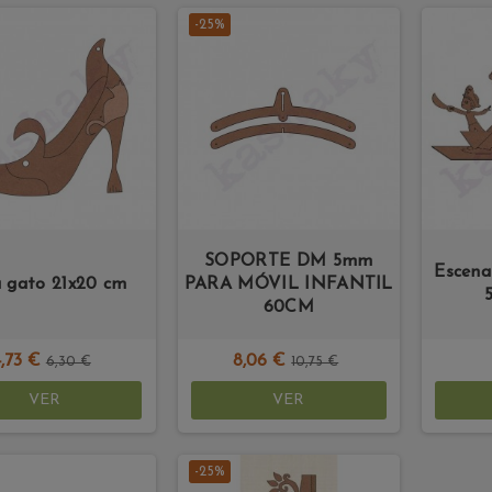
-25%
SOPORTE DM 5mm
Escena
 gato 21x20 cm
PARA MÓVIL INFANTIL
60CM
4,73 €
8,06 €
6,30 €
10,75 €
VER
VER
-25%