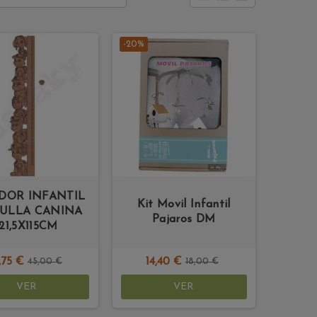
-20%
DOR INFANTIL
Kit Movil Infantil
RULLA CANINA
Pajaros DM
121,5X115CM
,75 €
14,40 €
45,00 €
18,00 €
VER
VER