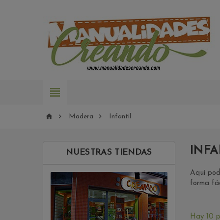




Madera
Infantil
INFA
NUESTRAS TIENDAS
Aquí podr
forma fác
Hay 10 p