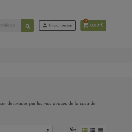
0


Iniciar sesión
0,00 €

a ser decorados por los mas peques de la casa de



Ver