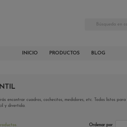
INICIO
PRODUCTOS
BLOG
NTIL
ás encontrar cuadros, cochecitos, medidores, etc. Todos listos par
il y divertida.
roductos.
Ordenar por