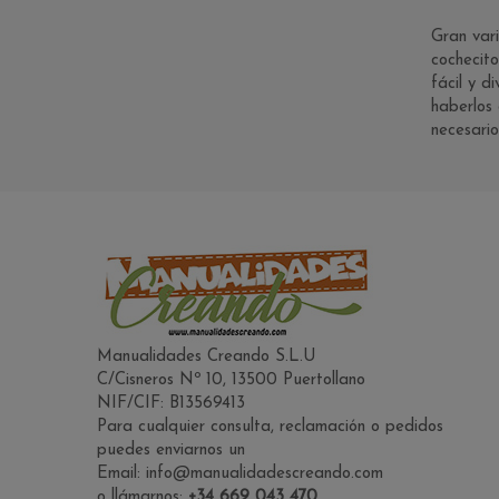
Gran var
cochecit
fácil y d
haberlos 
necesario
Manualidades Creando S.L.U
C/Cisneros Nº 10, 13500 Puertollano
NIF/CIF: B13569413
Para cualquier consulta, reclamación o pedidos
puedes enviarnos un
Email: info@manualidadescreando.com
o llámarnos:
+34 669 043 470