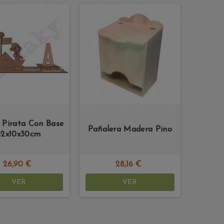
 Pirata Con Base
Pañalera Madera Pino
52x10x30cm
26,90 €
28,16 €
VER
VER