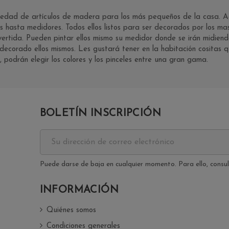
iedad de artículos de madera para los más pequeños de la casa. A
os hasta medidores. Todos ellos listos para ser decorados por los m
ivertida. Pueden pintar ellos mismo su medidor donde se irán midie
decorado ellos mismos. Les gustará tener en la habitación cositas 
, podrán elegir los colores y los pinceles entre una gran gama.
BOLETÍN INSCRIPCIÓN
Puede darse de baja en cualquier momento. Para ello, consult
INFORMACIÓN
Quiénes somos
Condiciones generales