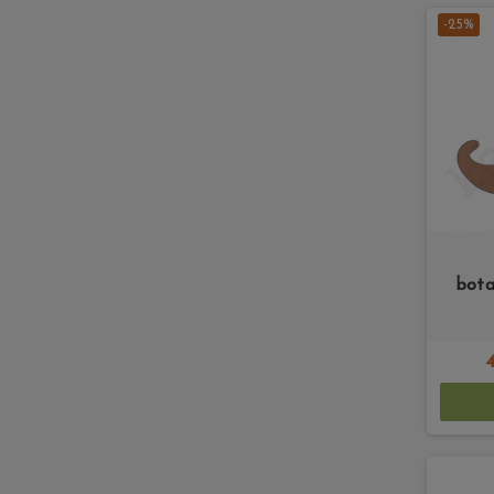
-25%
bota