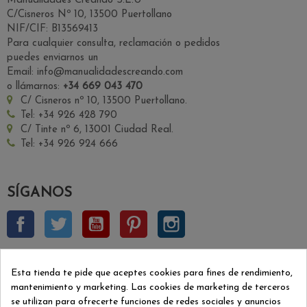
Manualidades Creando S.L.U
C/Cisneros Nº 10, 13500 Puertollano
NIF/CIF: B13569413
Para cualquier consulta, reclamación o pedidos
puedes enviarnos un
Email: info@manualidadescreando.com
o llámarnos:
+34 669 043 470
C/ Cisneros nº 10, 13500 Puertollano.
Tel: +34 926 428 790
C/ Tinte nº 6, 13001 Ciudad Real.
Tel: +34 926 924 666
SÍGANOS
Facebook
Twitter
YouTube
Pinterest
Instagram
BOLETÍN INSCRIPCIÓN
Esta tienda te pide que aceptes cookies para fines de rendimiento,
mantenimiento y marketing. Las cookies de marketing de terceros
se utilizan para ofrecerte funciones de redes sociales y anuncios