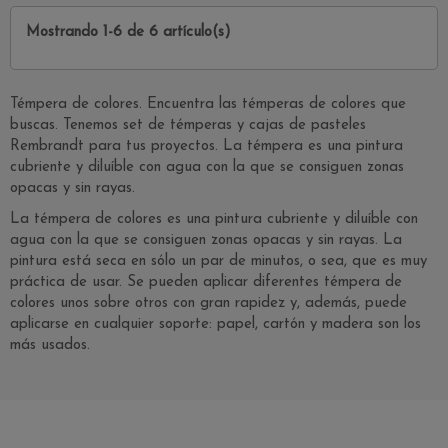
Mostrando 1-6 de 6 artículo(s)
Témpera de colores. Encuentra las témperas de colores que
buscas. Tenemos set de témperas y cajas de pasteles
Rembrandt para tus proyectos. La témpera es una pintura
cubriente y diluíble con agua con la que se consiguen zonas
opacas y sin rayas.
La témpera de colores es una pintura cubriente y diluíble con
agua con la que se consiguen zonas opacas y sin rayas. La
pintura está seca en sólo un par de minutos, o sea, que es muy
práctica de usar. Se pueden aplicar diferentes témpera de
colores unos sobre otros con gran rapidez y, además, puede
aplicarse en cualquier soporte: papel, cartón y madera son los
más usados.