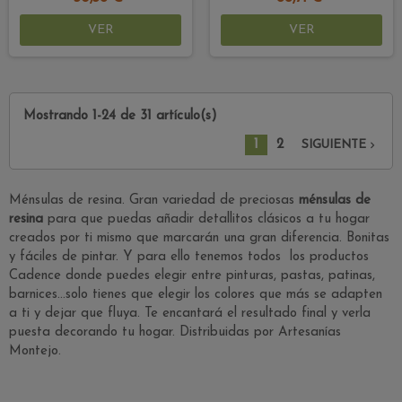
VER
VER
Mostrando 1-24 de 31 artículo(s)
1
2

SIGUIENTE
Ménsulas de resina. Gran variedad de preciosas
ménsulas de
resina
para que puedas añadir detallitos clásicos a tu hogar
creados por ti mismo que marcarán una gran diferencia. Bonitas
y fáciles de pintar. Y para ello tenemos todos los productos
Cadence donde puedes elegir entre pinturas, pastas, patinas,
barnices...solo tienes que elegir los colores que más se adapten
a ti y dejar que fluya. Te encantará el resultado final y verla
puesta decorando tu hogar. Distribuidas por Artesanías
Montejo.