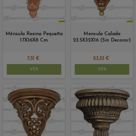
Ménsula Resina Pequeña
Mensula Calada
17X16X8 Cm
23.5X32X16 (Sin Decorar)
7,51 €
23,33 €
VER
VER