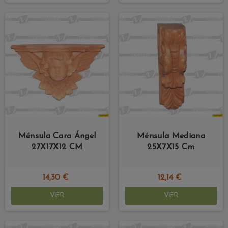
Ménsula Cara Ángel
Ménsula Mediana
27X17X12 CM
25X7X15 Cm
14,30 €
12,14 €
VER
VER