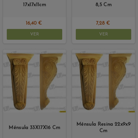
17x17x11cm
8,5 Cm
16,40 €
7,28 €
VER
VER
Ménsula Resina 22x9x9
Ménsula 33X17X16 Cm
Cm