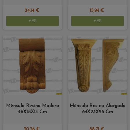
24,14 €
15,94 €
VER
VER
Ménsula Resina Madera
Ménsula Resina Alargada
46X18X14 Cm
64X23X25 Cm
30,36 €
88,71 €