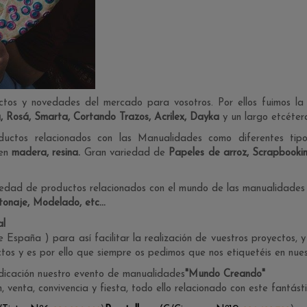
tos y novedades del mercado para vosotros. Por ellos fuimos l
, Rosá, Smarta, Cortando Trazos, Acrilex, Dayka
y un largo etcéter
uctos relacionados con las Manualidades como diferentes ti
 en
madera, resina.
Gran variedad de
Papeles de arroz, Scrapbookin
iedad de productos relacionados con el mundo de las manualidades 
naje, Modelado, etc...
al
e España ) para así facilitar la realización de vuestros proyectos, y
os y es por ello que siempre os pedimos que nos etiquetéis en nues
dicación nuestro evento de manualidades
"Mundo Creando"
, venta, convivencia y fiesta, todo ello relacionado con este fantás