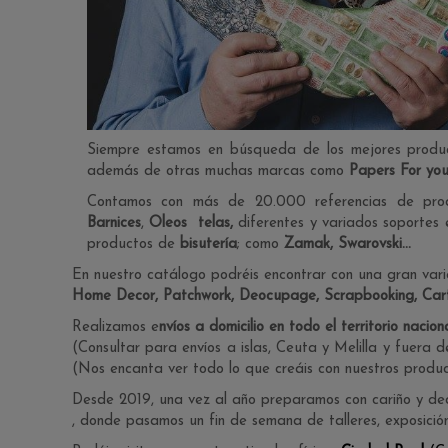
Siempre estamos en búsqueda de los mejores produc
además de otras muchas marcas como
Papers For you
Contamos con más de 20.000 referencias de prod
Barnices
,
Oleos
telas,
diferentes y variados soportes
productos de
bisutería
; como
Zamak, Swarovski...
En nuestro catálogo podréis encontrar con una gran var
Home Decor, Patchwork, Deocupage, Scrapbooking, Carto
Realizamos e
nvíos a domicilio en todo el territorio nacion
(Consultar para envíos a islas, Ceuta y Melilla y fuera d
(Nos encanta ver todo lo que creáis con nuestros product
Desde 2019, una vez al año preparamos con cariño y de
, donde pasamos un fin de semana de talleres, exposición