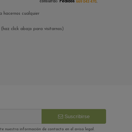
consulta
o
Pedidos
669 043 470
.
a hacernos cualquier
(haz click abajo para visitarnos)
Suscribirse
e nuestra información de contacto en el aviso legal.