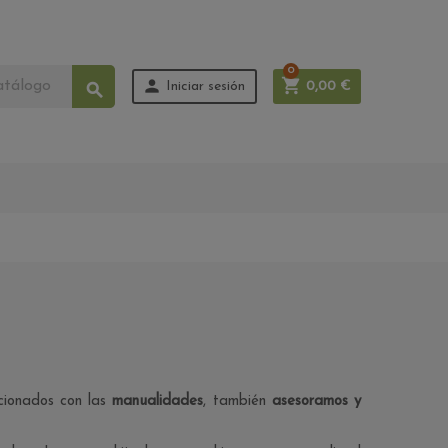
0


Iniciar sesión
0,00 €

acionados con las
manualidades
, también
asesoramos y