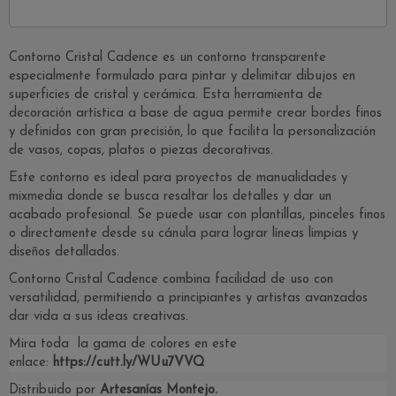
Contorno Cristal Cadence es un contorno transparente
especialmente formulado para pintar y delimitar dibujos en
superficies de cristal y cerámica. Esta herramienta de
decoración artística a base de agua permite crear bordes finos
y definidos con gran precisión, lo que facilita la personalización
de vasos, copas, platos o piezas decorativas.
Este contorno es ideal para proyectos de manualidades y
mixmedia donde se busca resaltar los detalles y dar un
acabado profesional. Se puede usar con plantillas, pinceles finos
o directamente desde su cánula para lograr líneas limpias y
diseños detallados.
Contorno Cristal Cadence combina facilidad de uso con
versatilidad, permitiendo a principiantes y artistas avanzados
dar vida a sus ideas creativas.
Mira toda la gama de colores en este
enlace:
https://cutt.ly/WUu7VVQ
Distribuido por
Artesanías
Montejo
.