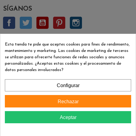
SÍGANOS
Facebook
Twitter
YouTube
Pinterest
Instagram
BOLETÍN INSCRIPCIÓN
Esta tienda te pide que aceptes cookies para fines de rendimiento,
mantenimiento y marketing. Las cookies de marketing de terceros
se utilizan para ofrecerte funciones de redes sociales y anuncios
Aceptar
personalizados. ¿Aceptas estas cookies y el procesamiento de
datos personales involucrados?
Puede darse de baja en cualquier momento. Para ello, consulte
nuestra información de contacto en el aviso legal.
Configurar
INFORMACIÓN
Rechazar
FORMAS DE PAGO
Aceptar