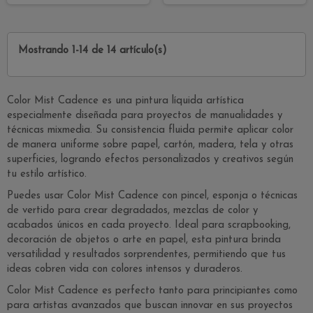
Mostrando 1-14 de 14 artículo(s)
Color Mist Cadence es una pintura líquida artística
especialmente diseñada para proyectos de manualidades y
técnicas mixmedia. Su consistencia fluida permite aplicar color
de manera uniforme sobre papel, cartón, madera, tela y otras
superficies, logrando efectos personalizados y creativos según
tu estilo artístico.
Puedes usar Color Mist Cadence con pincel, esponja o técnicas
de vertido para crear degradados, mezclas de color y
acabados únicos en cada proyecto. Ideal para scrapbooking,
decoración de objetos o arte en papel, esta pintura brinda
versatilidad y resultados sorprendentes, permitiendo que tus
ideas cobren vida con colores intensos y duraderos.
Color Mist Cadence es perfecto tanto para principiantes como
para artistas avanzados que buscan innovar en sus proyectos