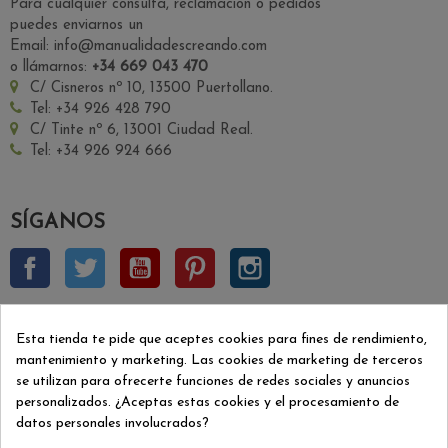
Para cualquier consulta, reclamación o pedidos
puedes enviarnos un
Email: info@manualidadescreando.com
o llámarnos:
+34 669 043 470
C/ Cisneros nº 10, 13500 Puertollano.
Tel: +34 926 428 790
C/ Tinte nº 6, 13001 Ciudad Real.
Tel: +34 926 924 666
SÍGANOS
Facebook
Twitter
YouTube
Pinterest
Instagram
BOLETÍN INSCRIPCIÓN
Esta tienda te pide que aceptes cookies para fines de rendimiento,
mantenimiento y marketing. Las cookies de marketing de terceros
se utilizan para ofrecerte funciones de redes sociales y anuncios
Aceptar
personalizados. ¿Aceptas estas cookies y el procesamiento de
datos personales involucrados?
Puede darse de baja en cualquier momento. Para ello, consulte