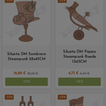
-25%
-25%
Silueta DM Pajaro
Silueta DM Sombrero
Steampunk Rueda
Steampunk 28x43CM
13x15CM
16,88 €
4,73 €
22,50 €
6,30 €
VER
VER
-25%
-25%