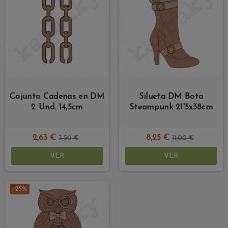
Cojunto Cadenas en DM
Silueta DM Bota
2 Und. 14,5cm
Steampunk 21'5x38cm
2,63 €
8,25 €
3,50 €
11,00 €
VER
VER
-25%