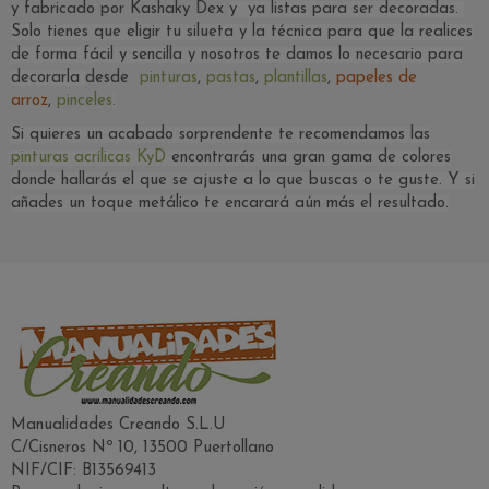
y fabricado por Kashaky Dex
y ya listas para ser decoradas.
Solo tienes que eligir tu silueta y la técnica para que la realices
de forma fácil y sencilla y nosotros te damos lo necesario para
decorarla
desde
pinturas
,
pastas
,
plantillas
,
papeles de
arroz
,
pinceles
.
Si quieres un acabado sorprendente te recomendamos las
pinturas acrílicas KyD
encontrarás una gran gama de colores
donde hallarás el que se ajuste a lo que buscas o te guste. Y si
añades un toque metálico te encarará aún más el resultado.
Manualidades Creando S.L.U
C/Cisneros Nº 10, 13500 Puertollano
NIF/CIF: B13569413