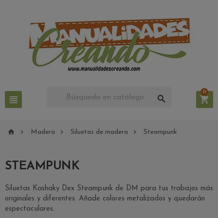
0







Madera
Siluetas de madera
Steampunk
STEAMPUNK
Siluetas Kashaky Dex Steampunk de DM para tus trabajos más
originales y diferentes. Añade colores metalizados y quedarán
espectaculares.