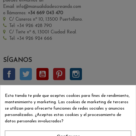
puedes enviarnos un
Email: info@manualidadescreando.com
o llámarnos:
+34 669 043 470
C/ Cisneros nº 10, 13500 Puertollano.
Tel: +34 926 428 790
C/ Tinte nº 6, 13001 Ciudad Real.
Tel: +34 926 924 666
SÍGANOS
Facebook
Twitter
YouTube
Pinterest
Instagram
BOLETÍN INSCRIPCIÓN
Esta tienda te pide que aceptes cookies para fines de rendimiento,
mantenimiento y marketing. Las cookies de marketing de terceros
se utilizan para ofrecerte funciones de redes sociales y anuncios
Aceptar
personalizados. ¿Aceptas estas cookies y el procesamiento de
datos personales involucrados?
Puede darse de baja en cualquier momento. Para ello, consulte
nuestra información de contacto en el aviso legal.