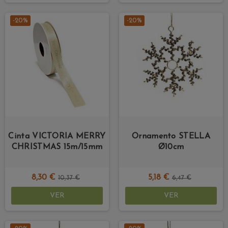
-20%
-20%
Cinta VICTORIA MERRY
Ornamento STELLA
CHRISTMAS 15m/15mm
Ø10cm
8,30 €
5,18 €
10,37 €
6,47 €
VER
VER