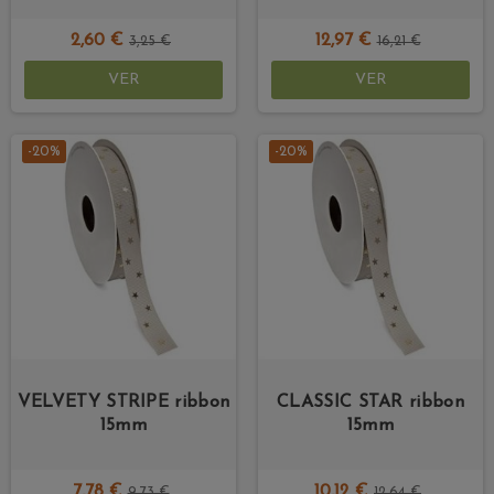
2,60 €
12,97 €
3,25 €
16,21 €
VER
VER
-20%
-20%
VELVETY STRIPE ribbon
CLASSIC STAR ribbon
15mm
15mm
7,78 €
10,12 €
9,73 €
12,64 €