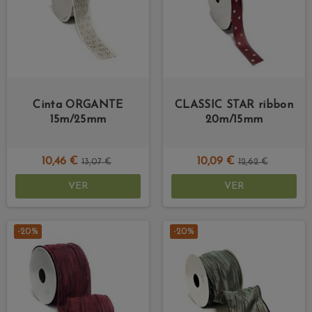
Cinta ORGANTE
CLASSIC STAR ribbon
15m/25mm
20m/15mm
10,46 €
10,09 €
13,07 €
12,62 €
VER
VER
-20%
-20%