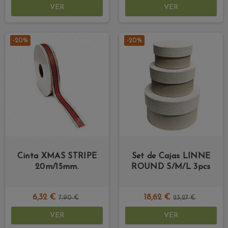
VER
VER
-20%
-20%
Cinta XMAS STRIPE
Set de Cajas LINNE
20m/15mm.
ROUND S/M/L 3pcs
6,32 €
18,62 €
7,90 €
23,27 €
VER
VER