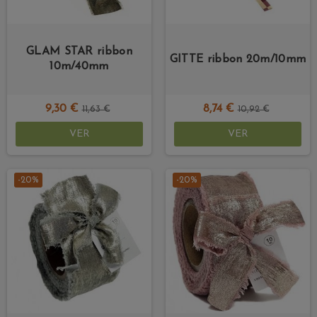
GLAM STAR ribbon
GITTE ribbon 20m/10mm
10m/40mm
9,30 €
8,74 €
11,63 €
10,92 €
VER
VER
-20%
-20%