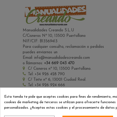
Manualidades Creando S.L.U
C/Cisneros Nº 10, 13500 Puertollano
NIF/CIF: B13569413
Para cualquier consulta, reclamación o pedidos
puedes enviarnos un
Email: info@manualidadescreando.com
o llámarnos:
+34 669 043 470
C/ Cisneros nº 10, 13500 Puertollano.
Tel: +34 926 428 790
C/ Tinte nº 6, 13001 Ciudad Real.
Tel: +34 926 924 666
Esta tienda te pide que aceptes cookies para fines de rendimiento, m
cookies de marketing de terceros se utilizan para ofrecerte funciones 
SÍGANOS
personalizados. ¿Aceptas estas cookies y el procesamiento de datos 
Facebook
Twitter
YouTube
Pinterest
Instagram