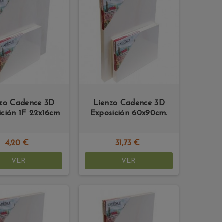
zo Cadence 3D
Lienzo Cadence 3D
ición 1F 22x16cm
Exposición 60x90cm.
4,20 €
31,73 €
VER
VER