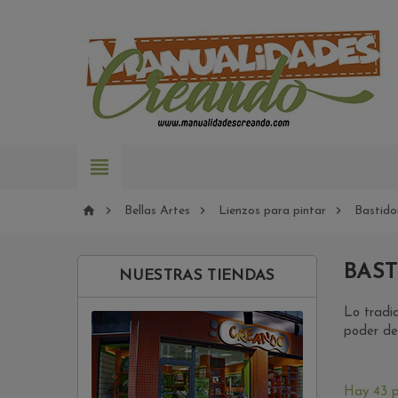





Bellas Artes
Lienzos para pintar
Bastido
BAST
NUESTRAS TIENDAS
Lo tradic
poder dec
Hay 43 p