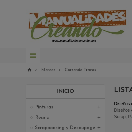




Marcas
Cortando Trazos
LIS
INICIO
Diseños 
Pinturas

Diseños 
Scrap, P
Resina

Scrapbooking y Decoupage
