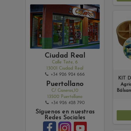
Ciudad Real
Calle Tinte, 6
13001 Ciudad Real
+34 926 924 666
KIT D
Puertollano
Agri
Bálsa
C/ Cisneros,10
13500 Puertollano
+34 926 428 790
Síguenos en nuestras
Redes Sociales