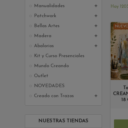
Manualidades

Hay 1203
Patchwork

Bellas Artes

NUEV
Madera

Abalorios

Kit y Curso Presenciales
Mundo Creando
Outlet
NOVEDADES
T
CREAN
Creado con Trazos

18
NUESTRAS TIENDAS