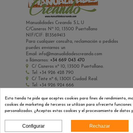
Manualidades Creando S.L.U
C/Cisneros Nº 10, 13500 Puertollano
NIF/CIF: B13569413
Para cualquier consulta, reclamación o pedidos
puedes enviarnos un
Email: info@manualidadescreando.com
o llámarnos:
+34 669 043 470
C/ Cisneros nº 10, 13500 Puertollano.
Tel: +34 926 428 790
C/ Tinte nº 6, 13001 Ciudad Real.
Tel: +34 926 924 666
Esta tienda te pide que aceptes cookies para fines de rendimiento, m
cookies de marketing de terceros se utilizan para ofrecerte funciones 
SÍGANOS
personalizados. ¿Aceptas estas cookies y el procesamiento de datos 
Facebook
Twitter
YouTube
Pinterest
Instagram
Configurar
Rechazar