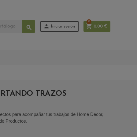
0


Iniciar sesión
0,00 €

ORTANDO TRAZOS
fectos para acompañar tus trabajos de Home Decor,
 de Productos.