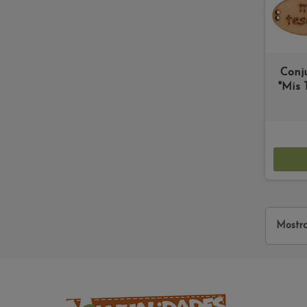
Conj
"Mis 
Mostra