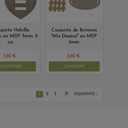
junto Hebilla
Conjunto de Botones
n en MDF 3mm. 2
"Mis Deseos" en MDF
un.
3mm.
1,50 €
3,50 €
COMPRAR
COMPRAR
…
1
2
3
51

SIGUIENTE