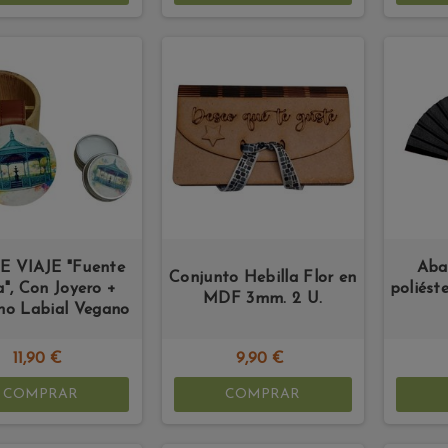
E VIAJE "Fuente
Aba
Conjunto Hebilla Flor en
a", Con Joyero +
poliést
MDF 3mm. 2 U.
mo Labial Vegano
11,90 €
9,90 €
COMPRAR
COMPRAR