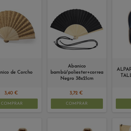
Abanico
ALPA
nico de Corcho
bambú/poliester+correa
TAL
Negro 38x21cm
3,40 €
3,72 €
COMPRAR
COMPRAR