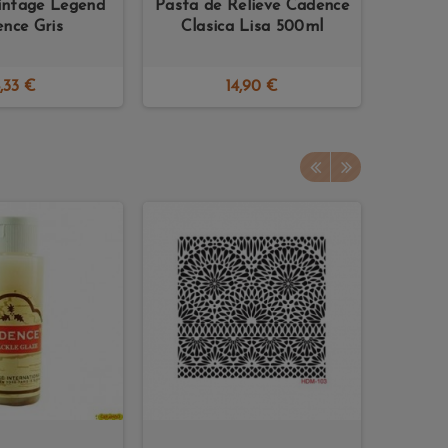
intage Legend
Pasta de Relieve Cadence
Pinc
nce Gris
Clasica Lisa 500ml
CHALK
,33 €
14,90 €