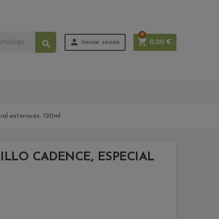
0


Iniciar sesión
0,00 €

al exteriores. 120ml
ILLO CADENCE, ESPECIAL