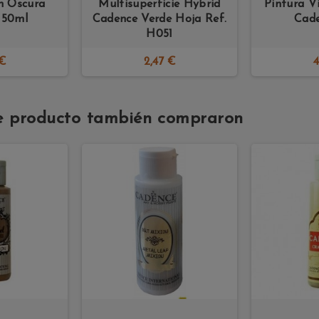
n Oscura
Multisuperficie Hybrid
Pintura V
 50ml
Cadence Verde Hoja Ref.
Cade
H051
 €
2,47 €
4
ste producto también compraron